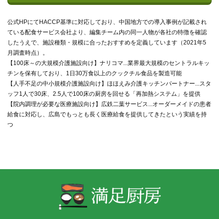
公式HPにてHACCP基準に対応しており、中国地方での導入事例が記載され
ている配食サービス会社より、編集チーム内の同一人物が各社の特徴を確認
したうえで、施設種類・規模に合ったおすすめを定義しています（2021年5
月調査時点）。
【100床～の大規模介護施設向け】ナリコマ...業界最大規模のセントラルキッ
チンを保有しており、1日30万食以上のクックチル食品を製造可能
【人手不足の中小規模介護施設向け】ほほえみ介護キッチンパートナー...スタ
ッフ1人で30床、2.5人で100床の厨房を回せる「再加熱システム」を提供
【院内調理が必要な医療施設向け】広鉄二葉サービス...オーダーメイドの患者
給食に対応し、広島でもっとも長く医療給食を提供してきたという実績を持
つ